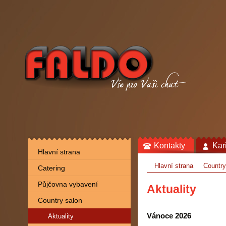
Kontakty
Kar
Hlavní strana
Hlavní strana
Country
Catering
Půjčovna vybavení
Aktuality
Country salon
Vánoce 2026
Aktuality