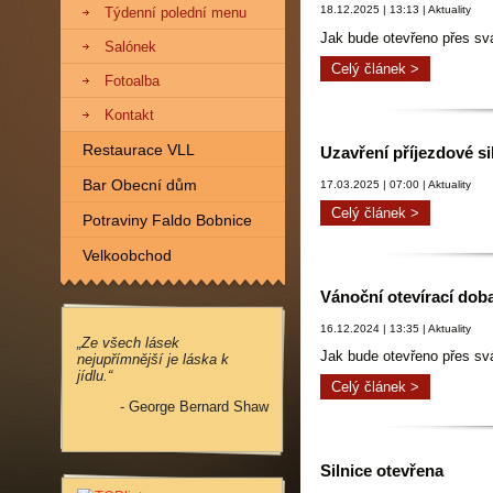
18.12.2025 | 13:13 | Aktuality
Týdenní polední menu
Jak bude otevřeno přes sv
Salónek
Celý článek >
Fotoalba
Kontakt
Restaurace VLL
Uzavření příjezdové s
Bar Obecní dům
17.03.2025 | 07:00 | Aktuality
Celý článek >
Potraviny Faldo Bobnice
Velkoobchod
Vánoční otevírací dob
16.12.2024 | 13:35 | Aktuality
„Ze všech lásek
Jak bude otevřeno přes sv
nejupřímnější je láska k
jídlu.“
Celý článek >
- George Bernard Shaw
Silnice otevřena