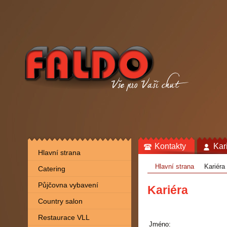
Kontakty
Kar
Hlavní strana
Hlavní strana
Kariéra
Catering
Půjčovna vybavení
Kariéra
Country salon
Restaurace VLL
Jméno: