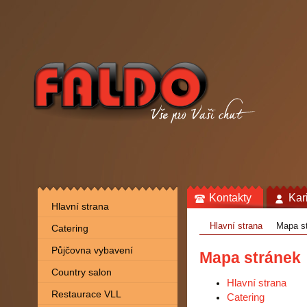
Kontakty
Kar
Hlavní strana
Hlavní strana
Mapa s
Catering
Půjčovna vybavení
Mapa stránek
Country salon
Hlavní strana
Restaurace VLL
Catering