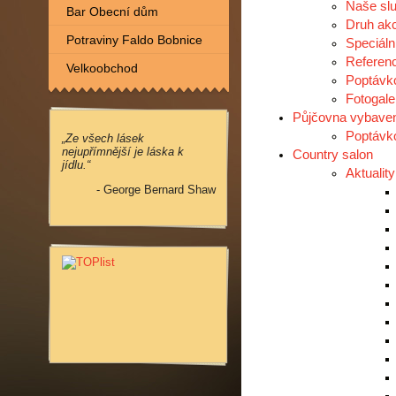
Naše sl
Bar Obecní dům
Druh akc
Potraviny Faldo Bobnice
Speciáln
Referen
Velkoobchod
Poptávk
Fotogale
Půjčovna vybave
Poptávk
„Ze všech lásek
nejupřímnější je láska k
Country salon
jídlu.“
Aktuality
- George Bernard Shaw