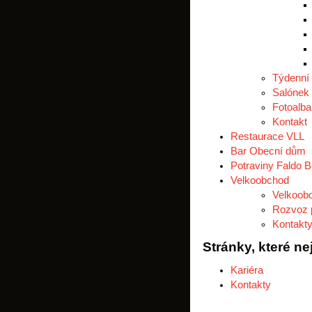
Týdenní
Salónek
Fotoalba
Kontakt
Restaurace VLL
Bar Obecní dům
Potraviny Faldo 
Velkoobchod
Velkoobc
Rozvoz 
Kontakt
Stránky, které n
Kariéra
Kontakty