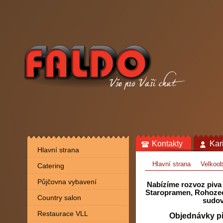
Kontakty
Kar
Hlavní strana
Hlavní strana
Velkoo
Catering
Půjčovna vybavení
Nabízíme rozvoz piva
Staropramen, Rohozec
Country salon
sudov
Restaurace VLL
Objednávky př