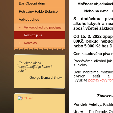
Bar Obecní dům
Možnost objednávek 
Nebo na e-mail
Potraviny Faldo Bobnice
S dodávkou piva
Velkoobchod
alkoholických a ne
Velkoobchod pro prodejny
zboží, včetně základ
Rozvoz piva
Od 15. 3. 2022 zpop
80Kč, pokud nebude
Kontakty
nebo 5 000 Kč bez D
Ceník sudového piva 
Prodáváme alkohol jak 
„Ze všech lásek
subjekty.
nejupřímnější je láska k
jídlu.“
Dále nabízíme možnos
pivních setů a o
- George Bernard Shaw
(využijte
poptávkový fo
Závozové
Pondělí
Veleliby, Krchl
Úterý
Poděbrady, Opol